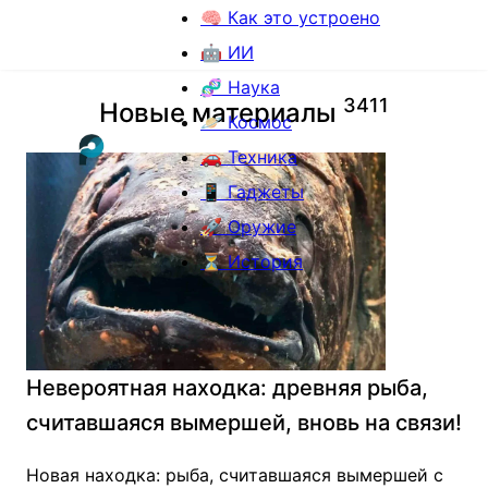
🧠 Как это устроено
🤖 ИИ
🧬 Наука
3
4
1
1
Новые материалы
🪐 Космос
🚗 Техника
📱 Гаджеты
🚀 Оружие
⏳ История
Невероятная находка: древняя рыба,
считавшаяся вымершей, вновь на связи!
Новая находка: рыба, считавшаяся вымершей с