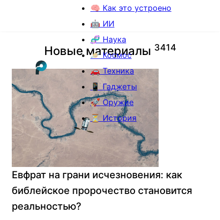
🧠 Как это устроено
🤖 ИИ
🧬 Наука
3
4
1
4
Новые материалы
🪐 Космос
🚗 Техника
📱 Гаджеты
🚀 Оружие
⏳ История
Евфрат на грани исчезновения: как
библейское пророчество становится
реальностью?