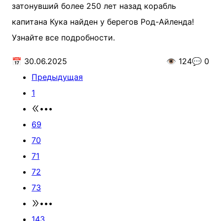
затонувший более 250 лет назад корабль
капитана Кука найден у берегов Род-Айленда!
Узнайте все подробности.
📅
30.06.2025
👁️
124
💬
0
Предыдущая
1
•••
69
70
71
72
73
•••
143