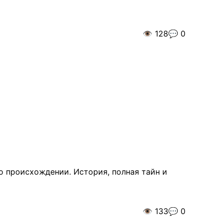
👁️
128
💬
0
го происхождении. История, полная тайн и
👁️
133
💬
0