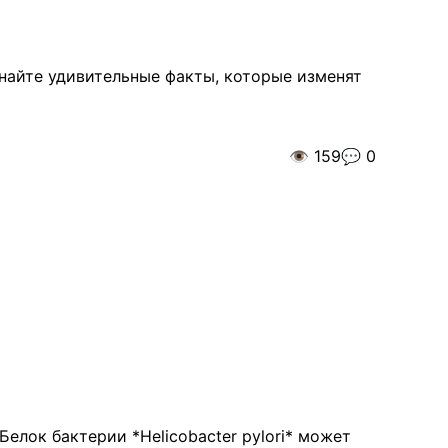
знайте удивительные факты, которые изменят
👁️
159
💬
0
елок бактерии *Helicobacter pylori* может