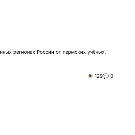
нных регионах России от пермских учёных.
👁️
129
💬
0