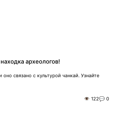
находка археологов!
 оно связано с культурой чанкай. Узнайте
👁️
122
💬
0