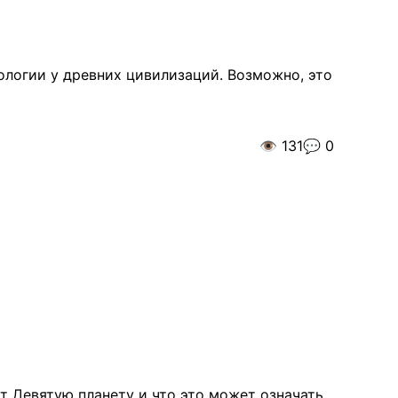
ологии у древних цивилизаций. Возможно, это
👁️
131
💬
0
т Девятую планету и что это может означать