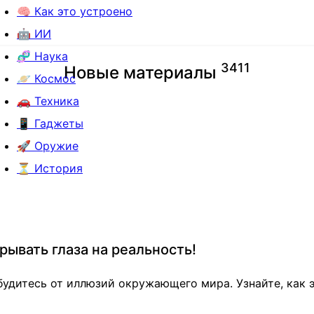
🧠 Как это устроено
🤖 ИИ
🧬 Наука
3
4
1
1
Новые материалы
🪐 Космос
🚗 Техника
📱 Гаджеты
🚀 Оружие
⏳ История
ывать глаза на реальность!
будитесь от иллюзий окружающего мира. Узнайте, как 