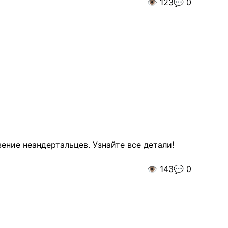
👁️
123
💬
0
ение неандертальцев. Узнайте все детали!
👁️
143
💬
0