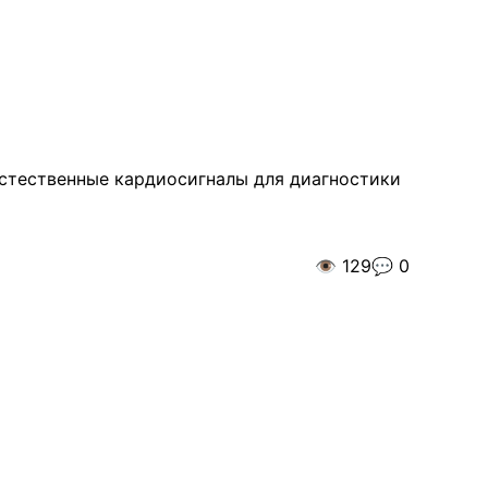
естественные кардиосигналы для диагностики
👁️
129
💬
0