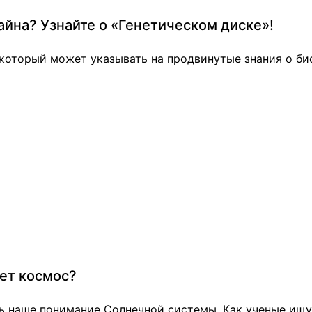
айна? Узнайте о «Генетическом диске»!
 который может указывать на продвинутые знания о би
ает космос?
ь наше понимание Солнечной системы. Как ученые ищу