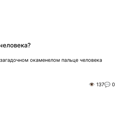
 человека?
 загадочном окаменелом пальце человека
👁️
137
💬
0