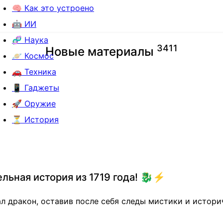
🧠 Как это устроено
🤖 ИИ
🧬 Наука
3
4
1
1
Новые материалы
🪐 Космос
🚗 Техника
📱 Гаджеты
🚀 Оружие
⏳ История
льная история из 1719 года! 🐉⚡️
пал дракон, оставив после себя следы мистики и истори