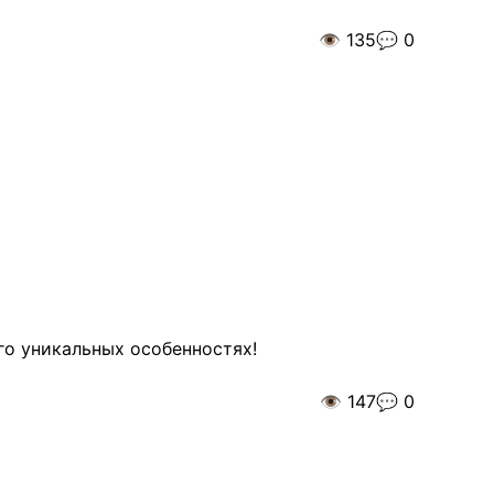
👁️
135
💬
0
го уникальных особенностях!
👁️
147
💬
0