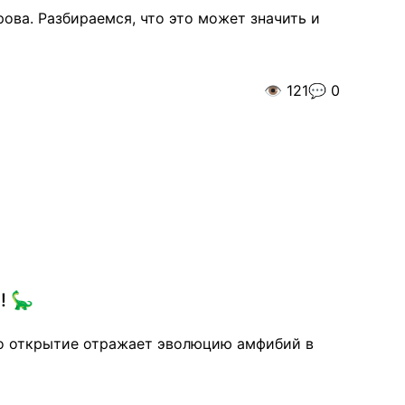
ова. Разбираемся, что это может значить и
👁️
121
💬
0
! 🦕
то открытие отражает эволюцию амфибий в