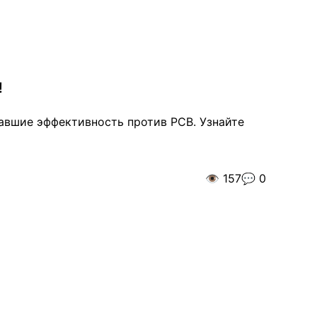
!
авшие эффективность против РСВ. Узнайте
👁️
157
💬
0