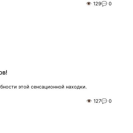
👁️
129
💬
0
ов!
обности этой сенсационной находки.
👁️
127
💬
0