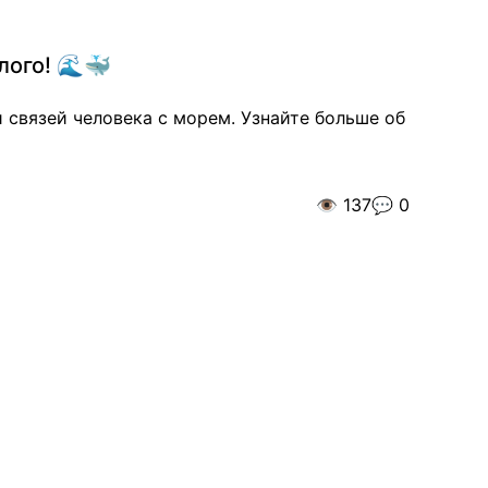
лого! 🌊🐳
 связей человека с морем. Узнайте больше об
👁️
137
💬
0