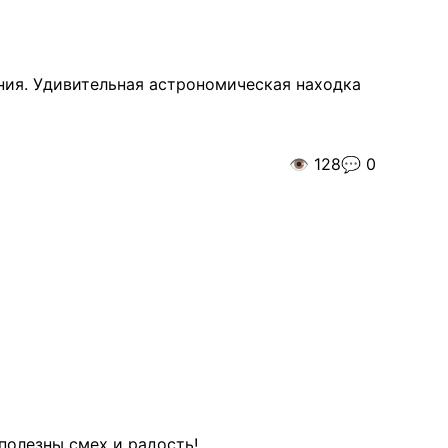
ния. Удивительная астрономическая находка
👁️
128
💬
0
полезны смех и радость!