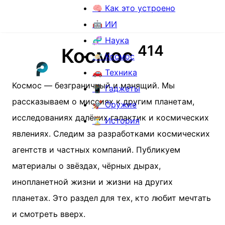
🧠 Как это устроено
🤖 ИИ
🧬 Наука
4
1
4
Космос
🪐 Космос
🚗 Техника
Космос — безграничный и манящий. Мы
📱 Гаджеты
рассказываем о миссиях к другим планетам,
🚀 Оружие
исследованиях далёких галактик и космических
⏳ История
явлениях. Следим за разработками космических
агентств и частных компаний. Публикуем
материалы о звёздах, чёрных дырах,
инопланетной жизни и жизни на других
планетах. Это раздел для тех, кто любит мечтать
и смотреть вверх.