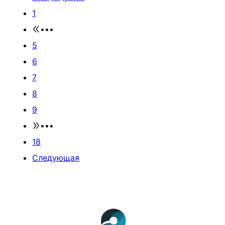
1
•••
5
6
7
8
9
•••
18
Следующая