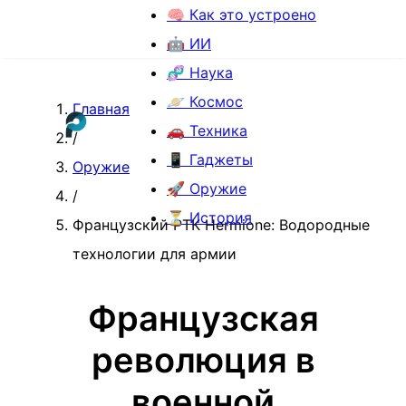
🧠 Как это устроено
🤖 ИИ
🧬 Наука
🪐 Космос
Главная
🚗 Техника
/
📱 Гаджеты
Оружие
🚀 Оружие
/
⏳ История
Французский РТК Hermione: Водородные
технологии для армии
Французская
революция в
военной