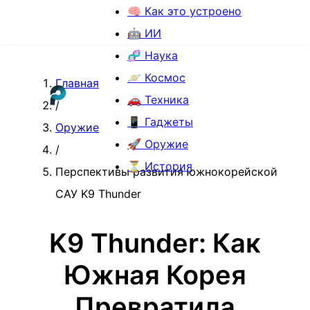
🧠 Как это устроено
🤖 ИИ
🧬 Наука
🪐 Космос
Главная
🚗 Техника
/
📱 Гаджеты
Оружие
🚀 Оружие
/
⏳ История
Перспективы развития южнокорейской
САУ K9 Thunder
K9 Thunder: Как
Южная Корея
Превратила