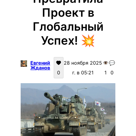
Проект в
Глобальный
Успех! 💥
Евгений
28 ноября 2025
👁️
💬
Жданов
0
г. в 05:21
1
0