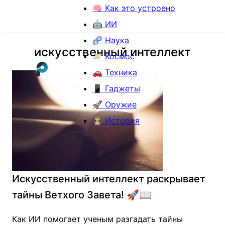
🧠 Как это устроено
🤖 ИИ
🧬 Наука
искусственный интеллект
🪐 Космос
🚗 Техника
📱 Гаджеты
🚀 Оружие
⏳ История
Искусственный интеллект раскрывает
тайны Ветхого Завета! 🚀📖
Как ИИ помогает ученым разгадать тайны