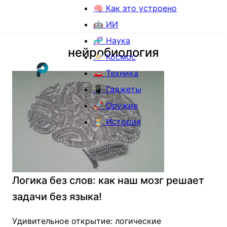
🧠 Как это устроено
🤖 ИИ
🧬 Наука
нейробиология
🪐 Космос
🚗 Техника
📱 Гаджеты
🚀 Оружие
⏳ История
Логика без слов: как наш мозг решает
задачи без языка!
Удивительное открытие: логические