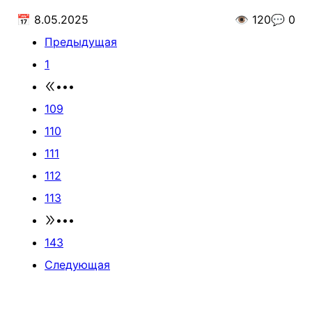
📅
8.05.2025
👁️
120
💬
0
Предыдущая
1
•••
109
110
111
112
113
•••
143
Следующая