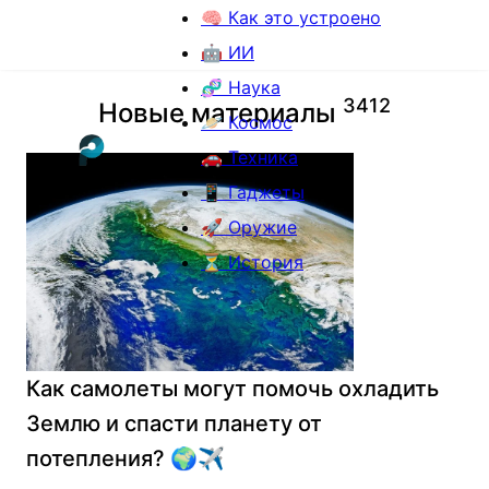
🧠 Как это устроено
🤖 ИИ
🧬 Наука
3
4
1
2
Новые материалы
🪐 Космос
🚗 Техника
📱 Гаджеты
🚀 Оружие
⏳ История
Как самолеты могут помочь охладить
Землю и спасти планету от
потепления? 🌍✈️