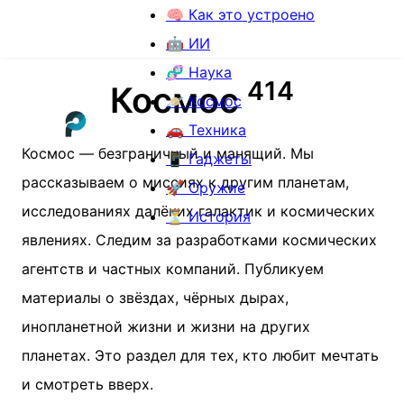
🧠 Как это устроено
🤖 ИИ
🧬 Наука
4
1
4
Космос
🪐 Космос
🚗 Техника
Космос — безграничный и манящий. Мы
📱 Гаджеты
рассказываем о миссиях к другим планетам,
🚀 Оружие
исследованиях далёких галактик и космических
⏳ История
явлениях. Следим за разработками космических
агентств и частных компаний. Публикуем
материалы о звёздах, чёрных дырах,
инопланетной жизни и жизни на других
планетах. Это раздел для тех, кто любит мечтать
и смотреть вверх.