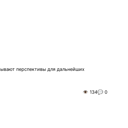
крывают перспективы для дальнейших
👁️
134
💬
0