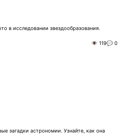
ыто в исследовании звездообразования.
👁️
119
💬
0
ые загадки астрономии. Узнайте, как она