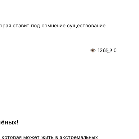
торая ставит под сомнение существование
👁️
126
💬
0
чёных!
, которая может жить в экстремальных