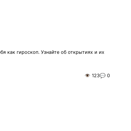
я как гироскоп. Узнайте об открытиях и их
👁️
123
💬
0