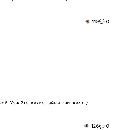
👁️
119
💬
0
ой. Узнайте, какие тайны они помогут
👁️
126
💬
0