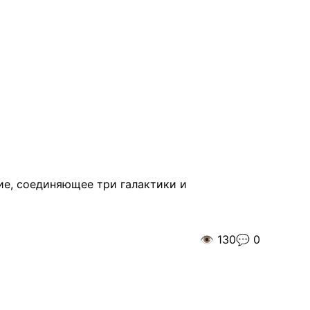
ие, соединяющее три галактики и
👁️
130
💬
0