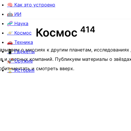
🧠 Как это устроено
🤖 ИИ
🧬 Наука
4
1
4
Космос
🪐 Космос
🚗 Техника
зываем о миссиях к другим планетам, исследованиях 
📱 Гаджеты
в и частных компаний. Публикуем материалы о звёздах
🚀 Оружие
любит мечтать и смотреть вверх.
⏳ История