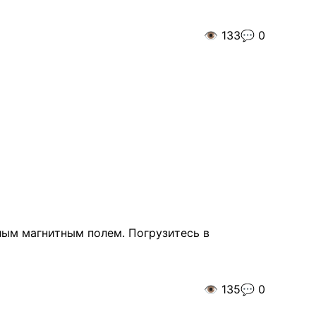
👁️
133
💬
0
ным магнитным полем. Погрузитесь в
👁️
135
💬
0