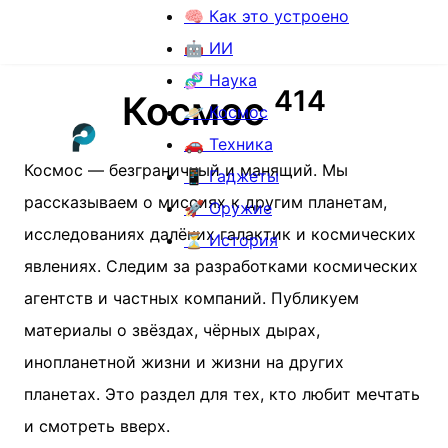
🧠 Как это устроено
🤖 ИИ
🧬 Наука
4
1
4
Космос
🪐 Космос
🚗 Техника
Космос — безграничный и манящий. Мы
📱 Гаджеты
рассказываем о миссиях к другим планетам,
🚀 Оружие
исследованиях далёких галактик и космических
⏳ История
явлениях. Следим за разработками космических
агентств и частных компаний. Публикуем
материалы о звёздах, чёрных дырах,
инопланетной жизни и жизни на других
планетах. Это раздел для тех, кто любит мечтать
и смотреть вверх.