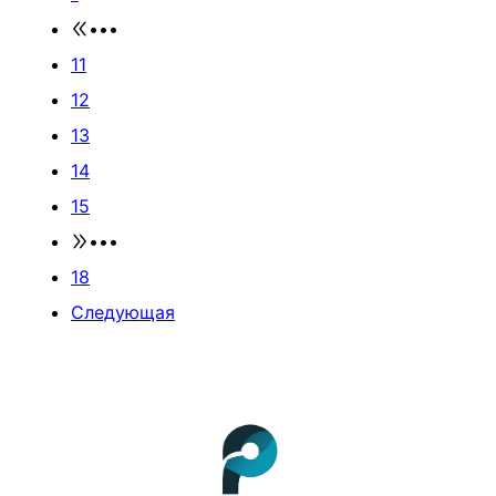
•••
11
12
13
14
15
•••
18
Следующая