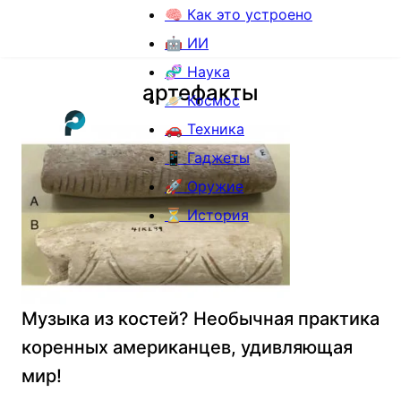
🧠 Как это устроено
🤖 ИИ
🧬 Наука
артефакты
🪐 Космос
🚗 Техника
📱 Гаджеты
🚀 Оружие
⏳ История
Музыка из костей? Необычная практика
коренных американцев, удивляющая
мир!