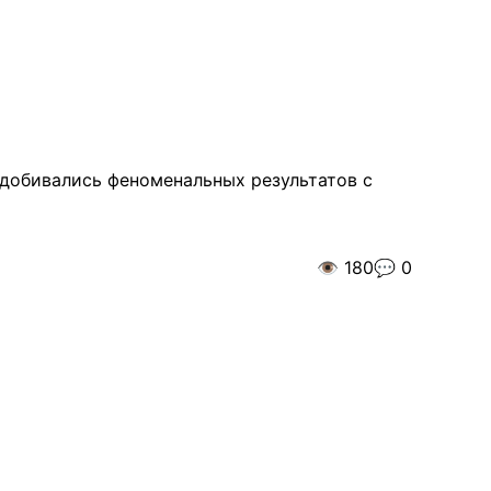
 добивались феноменальных результатов с
👁️
180
💬
0