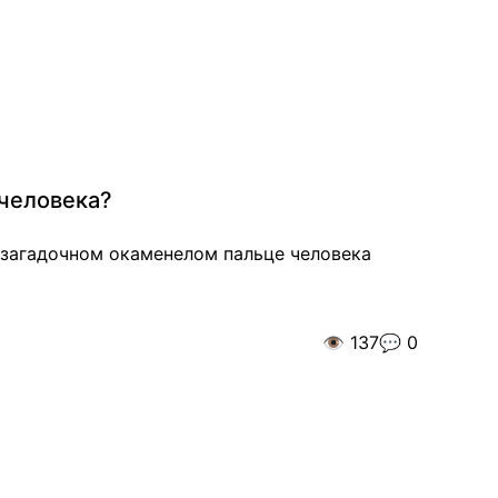
 человека?
 загадочном окаменелом пальце человека
👁️
137
💬
0