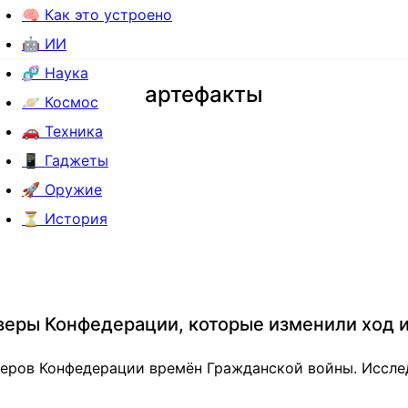
🧠 Как это устроено
🤖 ИИ
🧬 Наука
артефакты
🪐 Космос
🚗 Техника
📱 Гаджеты
🚀 Оружие
⏳ История
веры Конфедерации, которые изменили ход и
еров Конфедерации времён Гражданской войны. Исслед