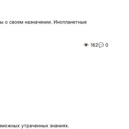
ы о своем назначении. Инопланетные
👁️
162
💬
0
озможных утраченных знаниях.