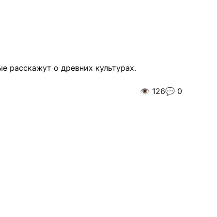
ые расскажут о древних культурах.
👁️
126
💬
0