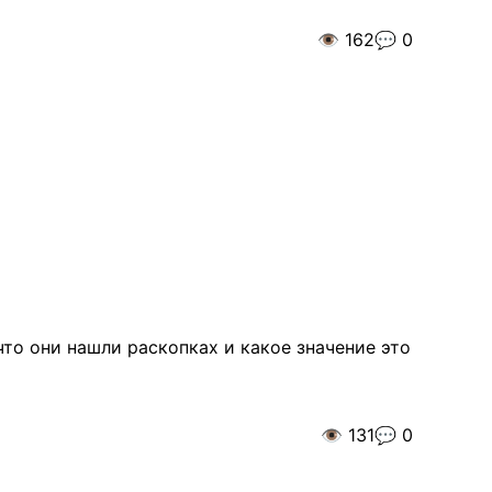
👁️
162
💬
0
что они нашли раскопках и какое значение это
👁️
131
💬
0