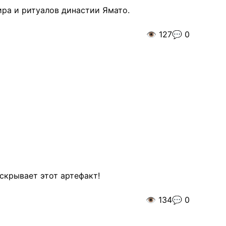
ира и ритуалов династии Ямато.
👁️
127
💬
0
скрывает этот артефакт!
👁️
134
💬
0