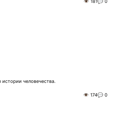
👁️
181
💬
0
я истории человечества.
👁️
174
💬
0