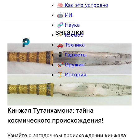
🧠 Как это устроено
🤖 ИИ
🧬 Наука
загадки
🪐 Космос
🚗 Техника
📱 Гаджеты
🚀 Оружие
⏳ История
Кинжал Тутанхамона: тайна
космического происхождения!
Узнайте о загадочном происхождении кинжала