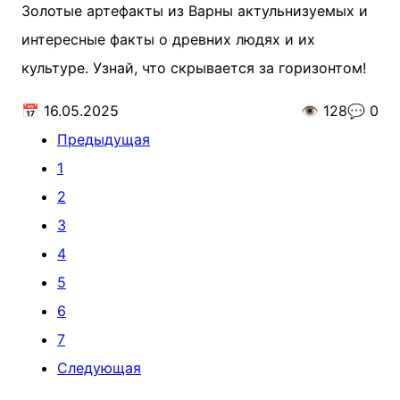
Золотые артефакты из Варны актульнизуемых и
интересные факты о древних людях и их
культуре. Узнай, что скрывается за горизонтом!
📅
16.05.2025
👁️
128
💬
0
Предыдущая
1
2
3
4
5
6
7
Следующая