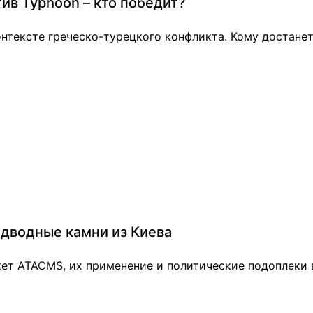
тив Typhoon – кто победит?
онтексте греческо-турецкого конфликта. Кому достанет
одводные камни из Киева
кет ATACMS, их применение и политические подоплеки 