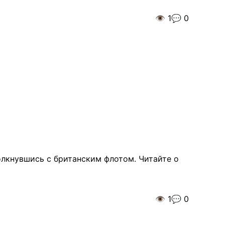
👁️
1
💬
0
толкнувшись с британским флотом. Читайте о
👁️
1
💬
0