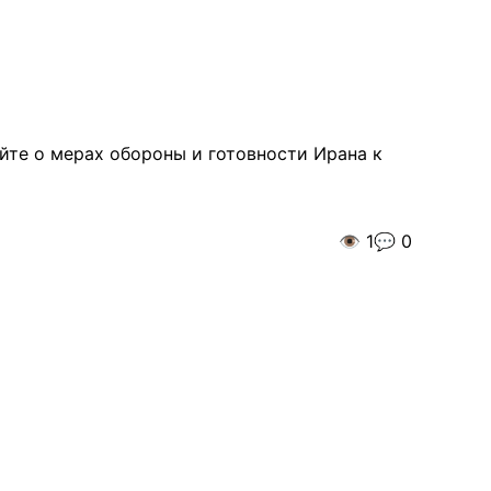
йте о мерах обороны и готовности Ирана к
👁️
1
💬
0