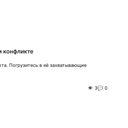
м конфликте
кта. Погрузитесь в её захватывающие
👁️
3
💬
0