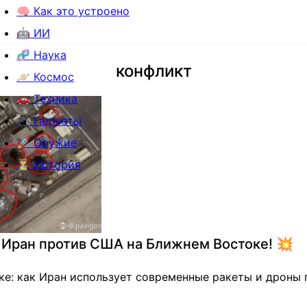
🧠 Как это устроено
🤖 ИИ
🧬 Наука
конфликт
🪐 Космос
🚗 Техника
📱 Гаджеты
🚀 Оружие
⏳ История
 Иран против США на Ближнем Востоке! 💥
е: как Иран использует современные ракеты и дроны 