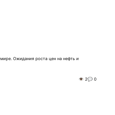
 мире. Ожидания роста цен на нефть и
👁️
2
💬
0