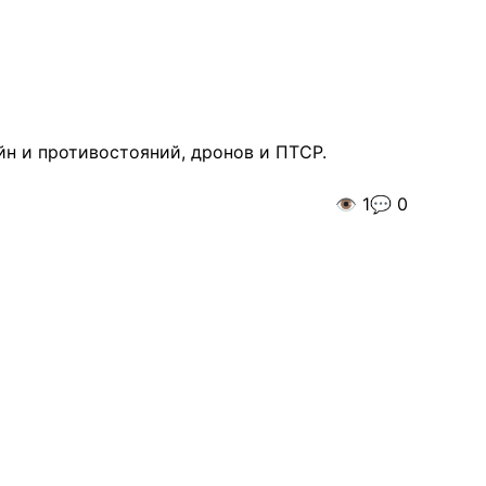
йн и противостояний, дронов и ПТСР.
👁️
1
💬
0