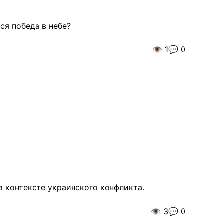
ся победа в небе?
👁️
1
💬
0
в контексте украинского конфликта.
👁️
3
💬
0