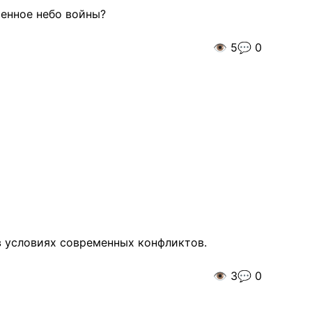
енное небо войны?
👁️
5
💬
0
в условиях современных конфликтов.
👁️
3
💬
0