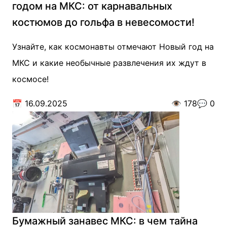
годом на МКС: от карнавальных
костюмов до гольфа в невесомости!
Узнайте, как космонавты отмечают Новый год на
МКС и какие необычные развлечения их ждут в
космосе!
📅
16.09.2025
👁️
178
💬
0
Бумажный занавес МКС: в чем тайна