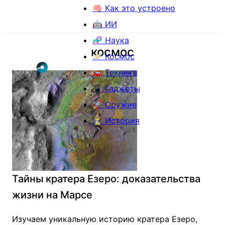
🧠 Как это устроено
🤖 ИИ
🧬 Наука
космос
🪐 Космос
🚗 Техника
📱 Гаджеты
🚀 Оружие
⏳ История
Тайны кратера Езеро: доказательства
жизни на Марсе
Изучаем уникальную историю кратера Езеро,