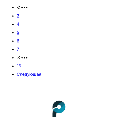
•••
3
4
5
6
7
•••
16
Следующая