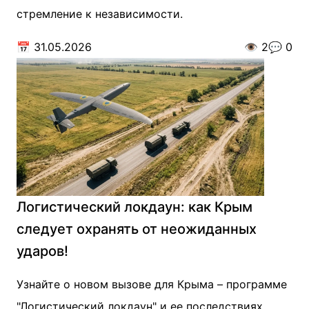
стремление к независимости.
📅
31.05.2026
👁️
2
💬
0
Логистический локдаун: как Крым
следует охранять от неожиданных
ударов!
Узнайте о новом вызове для Крыма – программе
"Логистический локдаун" и ее последствиях.