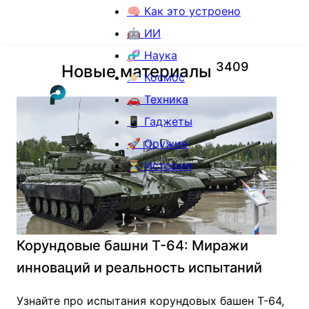
🧠 Как это устроено
🤖 ИИ
🧬 Наука
3
4
0
9
Новые материалы
🪐 Космос
🚗 Техника
📱 Гаджеты
🚀 Оружие
⏳ История
Корундовые башни Т-64: Миражи
инноваций и реальность испытаний
Узнайте про испытания корундовых башен Т-64,