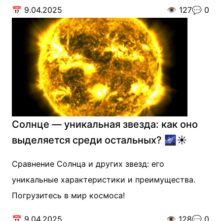
📅
9.04.2025
👁️
127
💬
0
Солнце — уникальная звезда: как оно
выделяется среди остальных? 🌌☀️
Сравнение Солнца и других звезд: его
уникальные характеристики и преимущества.
Погрузитесь в мир космоса!
📅
9.04.2025
👁️
128
💬
0