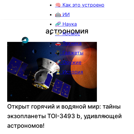
🧠 Как это устроено
🤖 ИИ
🧬 Наука
астрономия
🪐 Космос
🚗 Техника
📱 Гаджеты
🚀 Оружие
⏳ История
Открыт горячий и водяной мир: тайны
экзопланеты TOI-3493 b, удивляющей
астрономов!