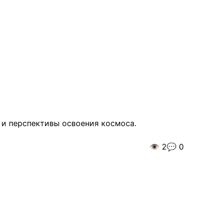
 и перспективы освоения космоса.
👁️
2
💬
0