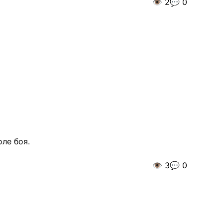
👁️
2
💬
0
ле боя.
👁️
3
💬
0