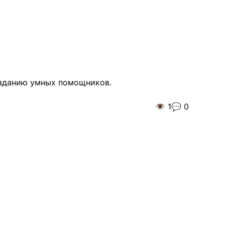
созданию умных помощников.
👁️
1
💬
0