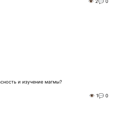
👁️
2
💬
0
асность и изучение магмы?
👁️
1
💬
0