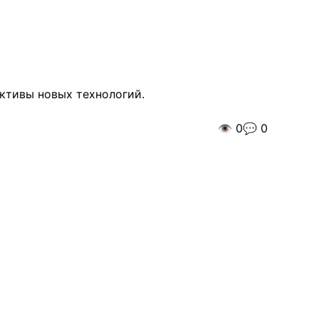
ктивы новых технологий.
👁️
0
💬
0