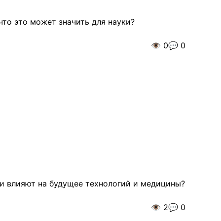
что это может значить для науки?
👁️
0
💬
0
и влияют на будущее технологий и медицины?
👁️
2
💬
0