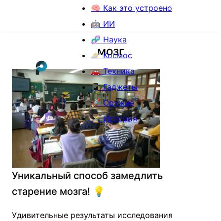
🧠 Как это устроено
🤖 ИИ
🧬 Наука
мозг
🪐 Космос
🚗 Техника
📱 Гаджеты
🚀 Оружие
⏳ История
Уникальный способ замедлить
старение мозга! 💡
Удивительные результаты исследования