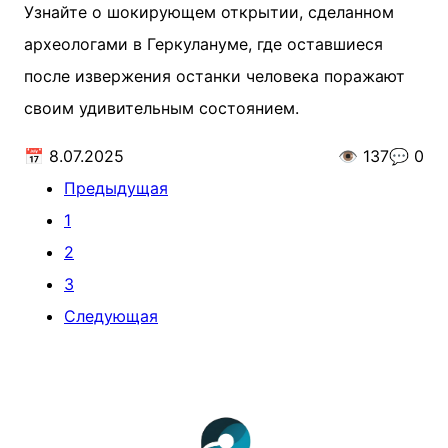
Узнайте о шокирующем открытии, сделанном
археологами в Геркулануме, где оставшиеся
после извержения останки человека поражают
своим удивительным состоянием.
📅
8.07.2025
👁️
137
💬
0
Предыдущая
1
2
3
Следующая