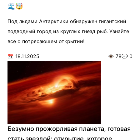
🌊🤯
Под льдами Антарктики обнаружен гигантский
подводный город из круглых гнезд рыб. Узнайте
все о потрясающем открытии!
📅
18.11.2025
👁️
78
💬
0
Безумно прожорливая планета, готовая
стать звездой: открытие, которое