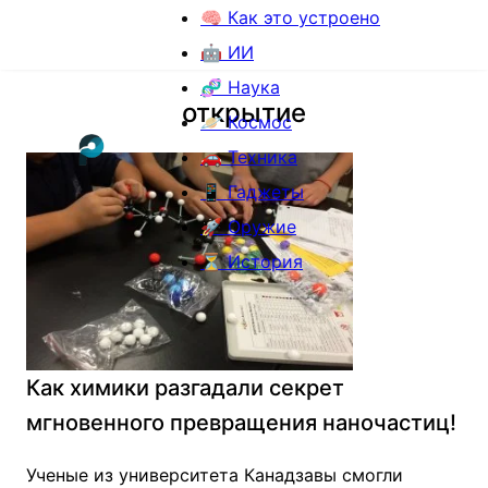
🧠 Как это устроено
🤖 ИИ
🧬 Наука
открытие
🪐 Космос
🚗 Техника
📱 Гаджеты
🚀 Оружие
⏳ История
Как химики разгадали секрет
мгновенного превращения наночастиц!
Ученые из университета Канадзавы смогли