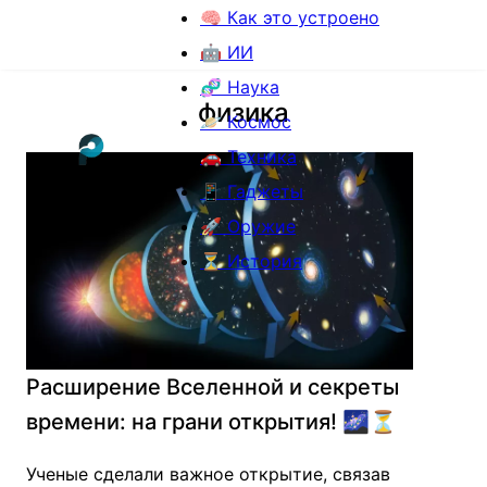
🧠 Как это устроено
🤖 ИИ
🧬 Наука
физика
🪐 Космос
🚗 Техника
📱 Гаджеты
🚀 Оружие
⏳ История
Расширение Вселенной и секреты
времени: на грани открытия! 🌌⏳
Ученые сделали важное открытие, связав