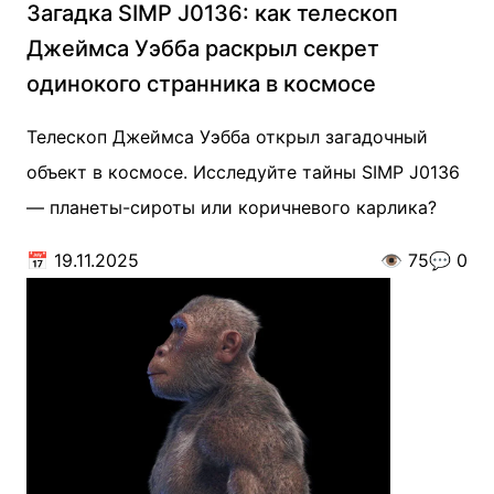
Загадка SIMP J0136: как телескоп
Джеймса Уэбба раскрыл секрет
одинокого странника в космосе
Телескоп Джеймса Уэбба открыл загадочный
объект в космосе. Исследуйте тайны SIMP J0136
— планеты-сироты или коричневого карлика?
📅
19.11.2025
👁️
75
💬
0