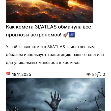
Как комета 3I/ATLAS обманула все
прогнозы астрономов! 🚀🌌
Узнайте, как комета 3I/ATLAS таинственным
образом использует гравитацию нашего светила
для уникальных манёвров в космосе.
📅
18.11.2025
👁️
81
💬
0