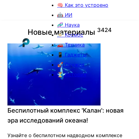
🧠 Как это устроено
🤖 ИИ
🧬 Наука
3
4
2
4
Новые материалы
🪐 Космос
🚗 Техника
📱 Гаджеты
🚀 Оружие
⏳ История
Беспилотный комплекс 'Калан': новая
эра исследований океана!
Узнайте о беспилотном надводном комплексе