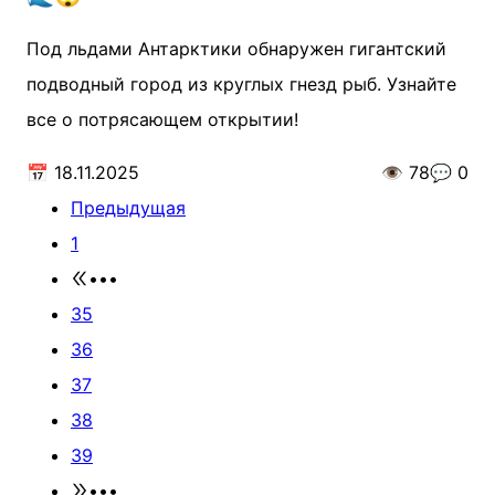
Под льдами Антарктики обнаружен гигантский
подводный город из круглых гнезд рыб. Узнайте
все о потрясающем открытии!
📅
18.11.2025
👁️
78
💬
0
Предыдущая
1
•••
35
36
37
38
39
•••