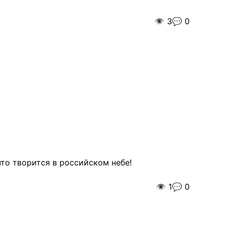
👁️
3
💬
0
что творится в российском небе!
👁️
1
💬
0