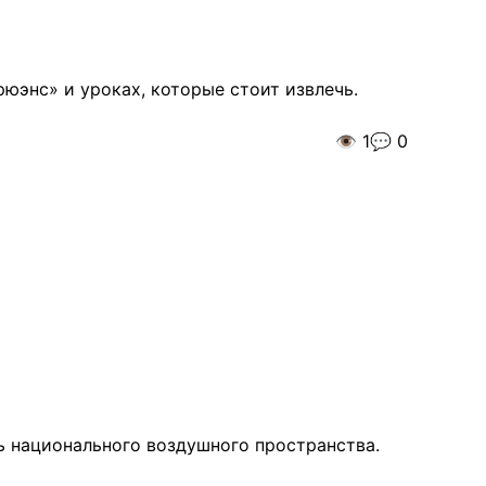
юэнс» и уроках, которые стоит извлечь.
👁️
1
💬
0
ь национального воздушного пространства.