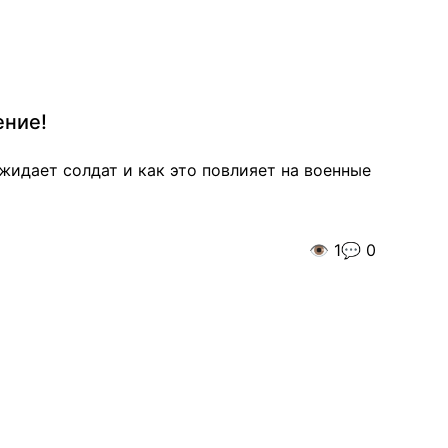
ение!
идает солдат и как это повлияет на военные
👁️
1
💬
0