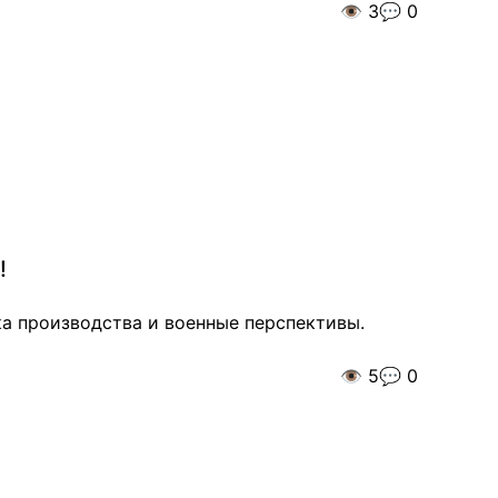
👁️
3
💬
0
!
а производства и военные перспективы.
👁️
5
💬
0