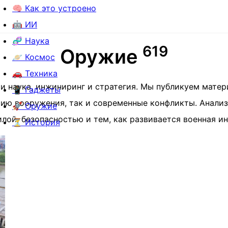
🧠 Как это устроено
🤖 ИИ
🧬 Наука
6
1
9
Оружие
🪐 Космос
🚗 Техника
 и наука, инжиниринг и стратегия. Мы публикуем мате
📱 Гаджеты
рию вооружения, так и современные конфликты. Анали
🚀 Оружие
илой, безопасностью и тем, как развивается военная и
⏳ История