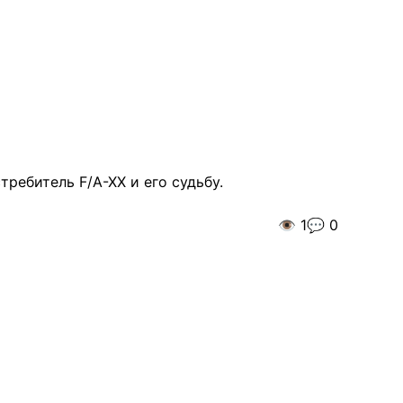
ребитель F/A-XX и его судьбу.
👁️
1
💬
0