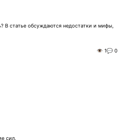
? В статье обсуждаются недостатки и мифы,
👁️
1
💬
0
е сил.