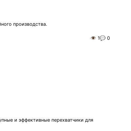
йного производства.
👁️
1
💬
0
тупные и эффективные перехватчики для