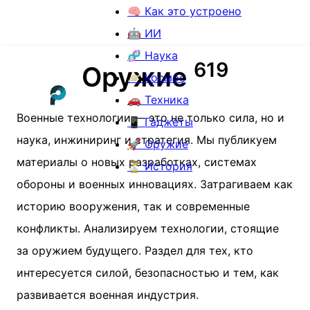
🧠 Как это устроено
🤖 ИИ
🧬 Наука
6
1
9
Оружие
🪐 Космос
🚗 Техника
Военные технологии — это не только сила, но и
📱 Гаджеты
наука, инжиниринг и стратегия. Мы публикуем
🚀 Оружие
материалы о новых разработках, системах
⏳ История
обороны и военных инновациях. Затрагиваем как
историю вооружения, так и современные
конфликты. Анализируем технологии, стоящие
за оружием будущего. Раздел для тех, кто
интересуется силой, безопасностью и тем, как
развивается военная индустрия.