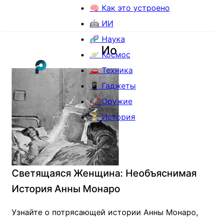
🧠 Как это устроено
🤖 ИИ
🧬 Наука
Ио
🪐 Космос
🚗 Техника
📱 Гаджеты
🚀 Оружие
⏳ История
Светящаяся Женщина: Необъяснимая
История Анны Монаро
Узнайте о потрясающей истории Анны Монаро,