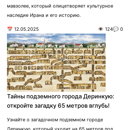
мавзолее, который олицетворяет культурное
наследие Ирана и его историю.
📅
12.05.2025
👁️
124
💬
0
Тайны подземного города Деринкую:
откройте загадку 65 метров вглубь!
Узнайте о загадочном подземном городе
Деринкую, который уходит на 65 метров под