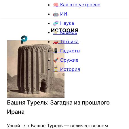
🧠 Как это устроено
🤖 ИИ
🧬 Наука
история
🪐 Космос
🚗 Техника
📱 Гаджеты
🚀 Оружие
⏳ История
Башня Турель: Загадка из прошлого
Ирана
Узнайте о Башне Турель — величественном