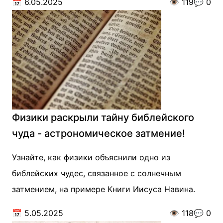
📅
6.05.2025
👁️
119
💬
0
Физики раскрыли тайну библейского
чуда - астрономическое затмение!
Узнайте, как физики объяснили одно из
библейских чудес, связанное с солнечным
затмением, на примере Книги Иисуса Навина.
📅
5.05.2025
👁️
118
💬
0